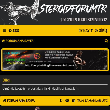
SSS
KAYIT
GIRIŞ
FORUM ANA SAYFA
Bilgi
Üzgünüz fakat tüm e-postalara ilişkin özellikler kapatıldı.
FORUM ANA SAYFA
TÜM ZAMANLAR
UTC