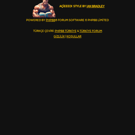
AÇIEEED! STYLE BY
IAN BRADLEY
POWERED BY
PHPBB
® FORUM SOFTWARE © PHPBB LIMITED
TÜRKÇE ÇEVIRI:
PHPBB TÜRKIYE
&
TÜRKIYE FORUM
GIZLILIK
|
KOŞULLAR