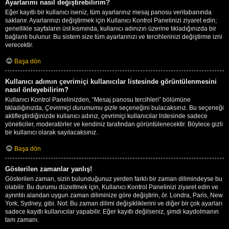
Ayarlarımı nasıl değiştirebilirim?
Eğer kayıtlı bir kullanıcı iseniz, tüm ayarlarınız mesaj panosu veritabanında
saklanır. Ayarlarınızı değiştirmek için Kullanıcı Kontrol Panelinizi ziyaret edin;
genellikle sayfaların üst kısmında, kullanıcı adınızın üzerine tıkladığınızda bir
bağlantı bulunur. Bu sistem size tüm ayarlarınızı ve tercihlerinizi değiştirme izni
verecektir.
Başa dön
Kullanıcı adımın çevrimiçi kullanıcılar listesinde görüntülenmesini
nasıl önleyebilirim?
Kullanıcı Kontrol Panelinizden, “Mesaj panosu tercihleri” bölümüne
tıkladığınızda,
Çevrimiçi durumumu gizle
seçeneğini bulacaksınız. Bu seçeneği
aktifleştirdiğinizde kullanıcı adınız, çevrimiçi kullanıcılar listesinde sadece
yöneticiler, moderatörler ve kendiniz tarafından görüntülenecektir. Böylece gizli
bir kullanıcı olarak sayılacaksınız.
Başa dön
Gösterilen zamanlar yanlış!
Gösterilen zaman, sizin bulunduğunuz yerden farklı bir zaman dilimindeyse bu
olabilir. Bu durumu düzeltmek için, Kullanıcı Kontrol Panelinizi ziyaret edin ve
ayrıntılı alandan uygun zaman diliminize göre değiştirin, ör. Londra, Paris, New
York, Sydney, gibi. Not: Bu zaman dilimi değişikliklerini ve diğer bir çok ayarları
sadece kayıtlı kullanıcılar yapabilir. Eğer kayıtlı değilseniz, şimdi kaydolmanın
tam zamanı.