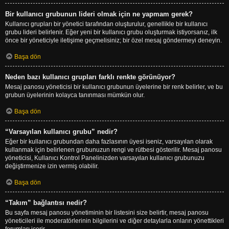
Bir kullanıcı grubunun lideri olmak için ne yapmam gerek?
Kullanıcı grupları bir yönetici tarafından oluşturulur, genellikle bir kullanıcı
grubu lideri belirlenir. Eğer yeni bir kullanıcı grubu oluşturmak istiyorsanız, ilk
önce bir yöneticiyle iletişime geçmelisiniz; bir özel mesaj göndermeyi deneyin.
Başa dön
Neden bazı kullanıcı grupları farklı renkte görünüyor?
Mesaj panosu yöneticisi bir kullanıcı grubunun üyelerine bir renk belirler, ve bu
grubun üyelerinin kolayca tanınması mümkün olur.
Başa dön
“Varsayılan kullanıcı grubu” nedir?
Eğer bir kullanıcı grubundan daha fazlasının üyesi iseniz, varsayılan olarak
kullanmak için belirlenen grubunuzun rengi ve rütbesi gösterilir. Mesaj panosu
yöneticisi, Kullanıcı Kontrol Panelinizden varsayılan kullanıcı grubunuzu
değiştirmenize izin vermiş olabilir.
Başa dön
“Takım” bağlantısı nedir?
Bu sayfa mesaj panosu yönetiminin bir listesini size belirtir, mesaj panosu
yöneticileri ile moderatörlerinin bilgilerini ve diğer detaylarla onların yönettikleri
forumları içerir.