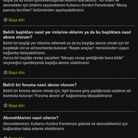
başlık ya da forum güncellendiğinde bildirim alacaksınız. Yer imleri ve
abonelikler için bildirim seçeneklerini Kullanıcı Kontrol Panelindeki “Mesaj
panosu tercihleri” bölümünden ayarlayabilirsiniz.
Başa dön
Belirli başlıkları nasıl yer imlerine eklerim ya da bu başlıklara nasıl
abone olurum?
Belirli bir başlığı yer imlerine eklemek ya da bu başlığa abone olmak için bir
başlıktaki üst ve alt kısımlarda bulunan “Başlık araçları” menüsünden uygun
bağlantıyı tıklayabilirsiniz.
Ayrıca bir başlığa cevap yazarken “Mesaja cevap geldiğinde bana bildir”
seçeneğini işaretleyerek başlığa abone olabilirsiniz.
Başa dön
Belirli bir foruma nasıl abone olurum?
Belirli bir foruma abone olmak için, ilgili foruma giriş yaptığınızda sayfanın alt
kısmında bulunan “Foruma abone ol” bağlantısına tıklayabilirsiniz.
Başa dön
Aboneliklerimi nasıl silerim?
Aboneliklerinizi, Kullanıcı Kontrol Panelinize giderek ve abonelikleriniz için
bağlantıları takip ederek silebilirsiniz.