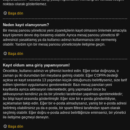
noktası olarak gösterilemez.
Başa dön
Neden kayıt olamıyorum?
Bir mesaj panosu yöneticisi yeni ziyaretçilerin kayıt olmasını önlemek amacıyla
kayıt işlemini devre dışı bırakmış olabilir. Ayrıca mesaj panosu yöneticisi IP
adresinizi yasaklamış ya da kullanıcı adınızı kullanmanıza izin vermemiş
olabilir. Yardım için bir mesaj panosu yöneticisiyle iletişime geçin.
Başa dön
Kayıt oldum ama giriş yapamıyorum!
Öncelikle, kullanıcı adınızı ve şifrenizi kontrol edin. Eğer onlar doğruysa, o
zaman şu iki durumdan biri meydana gelmiş olabilir. Eğer COPPA desteği
açıksa ve kayıt sırasında 13 yaşından küçük olduğunuzu belirttiyseniz, size tarif
edilen işlemleri uygulamanız gerekmektedir. Bazı mesaj panoları yeni
kayıtlarda ayrıca aktivasyon istemektedir, giriş yapmadan önce bu
aktivasyonun kendiniz ya da bir yönetici tarafından yapılması gerekmektedir;
bu bilgi kayıt sırasında gösterilmiştir. Eğer size bir e-posta gönderildiyse,
açıklamaları takip edin. Eğer bir e-posta almadıysanız, yanlış bir e-posta adresi
belirtmiş olabilirsiniz ya da e-posta, bir spam filtresi tarafından spam olarak
seçilmiş olabilir. Eğer doğru e-posta adresi belirttiğinize eminseniz, bir yönetici
ile iletişime geçmeyi deneyin.
Başa dön