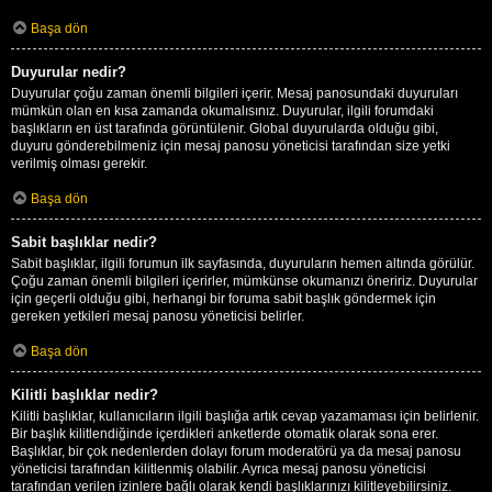
Başa dön
Duyurular nedir?
Duyurular çoğu zaman önemli bilgileri içerir. Mesaj panosundaki duyuruları
mümkün olan en kısa zamanda okumalısınız. Duyurular, ilgili forumdaki
başlıkların en üst tarafında görüntülenir. Global duyurularda olduğu gibi,
duyuru gönderebilmeniz için mesaj panosu yöneticisi tarafından size yetki
verilmiş olması gerekir.
Başa dön
Sabit başlıklar nedir?
Sabit başlıklar, ilgili forumun ilk sayfasında, duyuruların hemen altında görülür.
Çoğu zaman önemli bilgileri içerirler, mümkünse okumanızı öneririz. Duyurular
için geçerli olduğu gibi, herhangi bir foruma sabit başlık göndermek için
gereken yetkileri mesaj panosu yöneticisi belirler.
Başa dön
Kilitli başlıklar nedir?
Kilitli başlıklar, kullanıcıların ilgili başlığa artık cevap yazamaması için belirlenir.
Bir başlık kilitlendiğinde içerdikleri anketlerde otomatik olarak sona erer.
Başlıklar, bir çok nedenlerden dolayı forum moderatörü ya da mesaj panosu
yöneticisi tarafından kilitlenmiş olabilir. Ayrıca mesaj panosu yöneticisi
tarafından verilen izinlere bağlı olarak kendi başlıklarınızı kilitleyebilirsiniz.