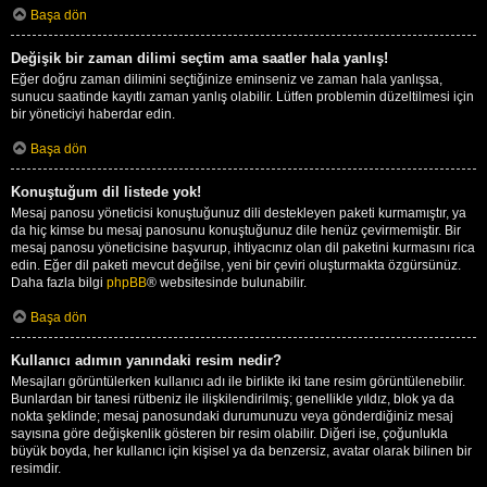
Başa dön
Değişik bir zaman dilimi seçtim ama saatler hala yanlış!
Eğer doğru zaman dilimini seçtiğinize eminseniz ve zaman hala yanlışsa,
sunucu saatinde kayıtlı zaman yanlış olabilir. Lütfen problemin düzeltilmesi için
bir yöneticiyi haberdar edin.
Başa dön
Konuştuğum dil listede yok!
Mesaj panosu yöneticisi konuştuğunuz dili destekleyen paketi kurmamıştır, ya
da hiç kimse bu mesaj panosunu konuştuğunuz dile henüz çevirmemiştir. Bir
mesaj panosu yöneticisine başvurup, ihtiyacınız olan dil paketini kurmasını rica
edin. Eğer dil paketi mevcut değilse, yeni bir çeviri oluşturmakta özgürsünüz.
Daha fazla bilgi
phpBB
® websitesinde bulunabilir.
Başa dön
Kullanıcı adımın yanındaki resim nedir?
Mesajları görüntülerken kullanıcı adı ile birlikte iki tane resim görüntülenebilir.
Bunlardan bir tanesi rütbeniz ile ilişkilendirilmiş; genellikle yıldız, blok ya da
nokta şeklinde; mesaj panosundaki durumunuzu veya gönderdiğiniz mesaj
sayısına göre değişkenlik gösteren bir resim olabilir. Diğeri ise, çoğunlukla
büyük boyda, her kullanıcı için kişisel ya da benzersiz, avatar olarak bilinen bir
resimdir.