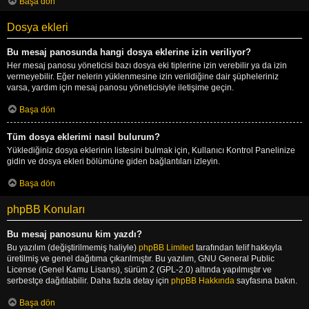
Başa dön
Dosya ekleri
Bu mesaj panosunda hangi dosya eklerine izin veriliyor?
Her mesaj panosu yöneticisi bazı dosya eki tiplerine izin verebilir ya da izin
vermeyebilir. Eğer nelerin yüklenmesine izin verildiğine dair şüpheleriniz
varsa, yardım için mesaj panosu yöneticisiyle iletişime geçin.
Başa dön
Tüm dosya eklerimi nasıl bulurum?
Yüklediğiniz dosya eklerinin listesini bulmak için, Kullanıcı Kontrol Panelinize
gidin ve dosya ekleri bölümüne giden bağlantıları izleyin.
Başa dön
phpBB Konuları
Bu mesaj panosunu kim yazdı?
Bu yazılım (değiştirilmemiş haliyle)
phpBB Limited
tarafından telif hakkıyla
üretilmiş ve genel dağıtıma çıkarılmıştır. Bu yazılım, GNU General Public
License (Genel Kamu Lisansı), sürüm 2 (GPL-2.0) altında yapılmıştır ve
serbestçe dağıtılabilir. Daha fazla detay için
phpBB Hakkında
sayfasına bakın.
Başa dön