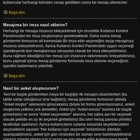
kullanıcılar herhangi birinden cevap geldikten sonra bir mesajı silemezler.
Başa dön
Mesajıma bir imza nasıl eklerim?
Herhangi bir mesaja imzanızı ekleyebilmek için öncelikle Kullanıcı Kontrol
Panelinizden bir imza oluşturmanız gerekmektedir. Daha sonra mesaj
gönderme formunun alt kısmındaki
Bir imza ekle
seçeneğini seçip mesajınıza
imzanızı ekleyebilirsiniz. Ayrıca Kullanıcı Kontrol Panelindeki uygun seçeneği
işaretleyerek tüm mesajlarınıza varsayılan olarak bir imza ekleyebilirsiniz.
Buna rağmen dilediğiniz her mesaj için imzanızın eklenmesini önleyebilirsiniz,
bunu yapmak içinse mesaj gönderme formunda imza ekleme seçeneğinin
işaretini kaldırmanız yeterlidir.
Başa dön
Nasıl bir anket oluştururum?
Yeni bir başlık gönderirken (veya bir başlığın ilk mesajını düzenlerken (bu
tabiki sahip olduğunuz izne bağlıdır)), mesaj gönderme formunun altında
“Anket oluştur” sekmesini göreceksiniz (böyle bir formu göremiyorsanız, anket
oluşturma yetkiniz yok demektir). Anket için “Anket sorusu” kısmına bir başlık
girmelisiniz ve sonra “Anket seçenekleri” alanına, her satıra ayrı bir seçenek
olacak şekilde en az iki seçenek girmelisiniz (bu sınır mesaj panosu yönetici
tarafından ayarlanır). Ayrıca kullanıcıların oylama sırasında seçebilecekleri
seçeneklerin sayısını “Her kullanıcı için seçenek” bölümünün altından
ayarlayabilirsiniz, anket için gün cinsinden bir zaman sınırı belirleyebilirsiniz
(sınırsız sürede olması için 0 yazın) ve son olarak eğer kullanıcıların kendi