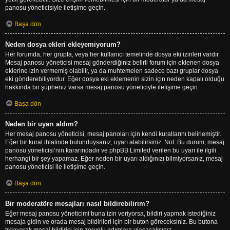
panosu yöneticisiyle iletişime geçin.
Başa dön
Neden dosya ekleri ekleyemiyorum?
Her forumda, her grupta, veya her kullanıcı temelinde dosya eki izinleri vardır.
Mesaj panosu yöneticisi mesaj gönderdiğiniz belirli forum için eklenen dosya
eklerine izin vermemiş olabilir, ya da muhtemelen sadece bazı gruplar dosya
eki gönderebiliyordur. Eğer dosya eki eklemenin sizin için neden kapalı olduğu
hakkında bir şüpheniz varsa mesaj panosu yöneticiyle iletişime geçin.
Başa dön
Neden bir uyarı aldım?
Her mesaj panosu yöneticisi, mesaj panoları için kendi kurallarını belirlemiştir.
Eğer bir kural ihlalinde bulunduysanız, uyarı alabilirsiniz. Not: Bu durum, mesaj
panosu yöneticisi’nin kararındadır ve phpBB Limited verilen bu uyarı ile ilgili
herhangi bir şey yapamaz. Eğer neden bir uyarı aldığınızı bilmiyorsanız, mesaj
panosu yöneticisi ile iletişime geçin.
Başa dön
Bir moderatöre mesajları nasıl bildirebilirim?
Eğer mesaj panosu yöneticimi buna izin veriyorsa, bildiri yapmak istediğiniz
mesaja gidin ve orada mesaj bildirileri için bir buton göreceksiniz. Bu butona
tıklayarak mesaj bildirisi için zorunlu adımlara ulaşacaksınız.