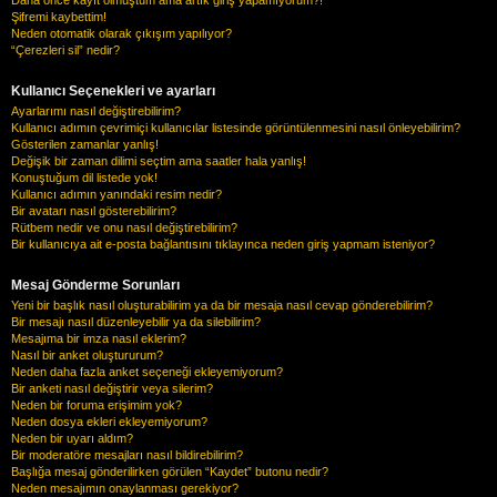
Şifremi kaybettim!
Neden otomatik olarak çıkışım yapılıyor?
“Çerezleri sil” nedir?
Kullanıcı Seçenekleri ve ayarları
Ayarlarımı nasıl değiştirebilirim?
Kullanıcı adımın çevrimiçi kullanıcılar listesinde görüntülenmesini nasıl önleyebilirim?
Gösterilen zamanlar yanlış!
Değişik bir zaman dilimi seçtim ama saatler hala yanlış!
Konuştuğum dil listede yok!
Kullanıcı adımın yanındaki resim nedir?
Bir avatarı nasıl gösterebilirim?
Rütbem nedir ve onu nasıl değiştirebilirim?
Bir kullanıcıya ait e-posta bağlantısını tıklayınca neden giriş yapmam isteniyor?
Mesaj Gönderme Sorunları
Yeni bir başlık nasıl oluşturabilirim ya da bir mesaja nasıl cevap gönderebilirim?
Bir mesajı nasıl düzenleyebilir ya da silebilirim?
Mesajıma bir imza nasıl eklerim?
Nasıl bir anket oluştururum?
Neden daha fazla anket seçeneği ekleyemiyorum?
Bir anketi nasıl değiştirir veya silerim?
Neden bir foruma erişimim yok?
Neden dosya ekleri ekleyemiyorum?
Neden bir uyarı aldım?
Bir moderatöre mesajları nasıl bildirebilirim?
Başlığa mesaj gönderilirken görülen “Kaydet” butonu nedir?
Neden mesajımın onaylanması gerekiyor?