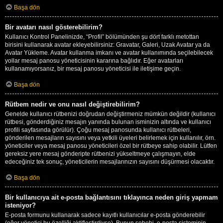
Başa dön
Bir avatarı nasıl gösterebilirim?
Kullanıcı Kontrol Panelinizde, “Profil” bölümünden şu dört farklı metottan
birisini kullanarak avatar ekleyebilirsiniz: Gravatar, Galeri, Uzak Avatar ya da
Avatar Yükleme. Avatar kullanma imkanı ve avatar kullanımında seçilebilecek
yollar mesaj panosu yöneticisinin kararına bağlıdır. Eğer avatarları
kullanamıyorsanız, bir mesaj panosu yöneticisi ile iletişime geçin.
Başa dön
Rütbem nedir ve onu nasıl değiştirebilirim?
Genelde kullanıcı rütbenizi doğrudan değiştirmeniz mümkün değildir (kullanıcı
rütbesi, gönderdiğiniz mesajın yanında bulunan isminizin altında ve kullanıcı
profili sayfasında görülür). Çoğu mesaj panosunda kullanıcı rütbeleri,
gönderilen mesajların sayısını veya yetkili üyeleri belirlemek için kullanılır, örn.
yöneticiler veya mesaj panosu yöneticileri özel bir rütbeye sahip olabilir. Lütfen
gereksiz yere mesaj gönderipte rütbenizi yükseltmeye çalışmayın, elde
edeceğiniz tek sonuç, yöneticilerin mesajlarınızın sayısını düşürmesi olacaktır.
Başa dön
Bir kullanıcıya ait e-posta bağlantısını tıklayınca neden giriş yapmam
isteniyor?
E-posta formunu kullanarak sadece kayıtlı kullanıcılar e-posta gönderebilir
(eğer yönetici bu özelliği aktifleştirdiyse). Bunun sebebi, e-posta sisteminin