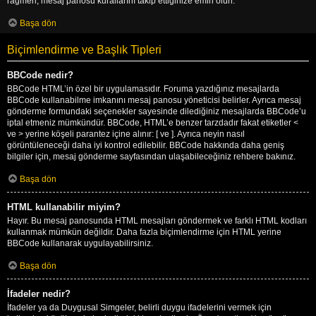
rağmen, mesaj panosu kurallarını takip ettiğinize emin olun.
Başa dön
Biçimlendirme ve Başlık Tipleri
BBCode nedir?
BBCode HTML’in özel bir uygulamasıdır. Foruma yazdığınız mesajlarda
BBCode kullanabilme imkanını mesaj panosu yöneticisi belirler. Ayrıca mesaj
gönderme formundaki seçenekler sayesinde dilediğiniz mesajlarda BBCode’u
iptal etmeniz mümkündür. BBCode, HTML’e benzer tarzdadır fakat etiketler <
ve > yerine köşeli parantez içine alınır: [ ve ]. Ayrıca neyin nasıl
görüntüleneceği daha iyi kontrol edilebilir. BBCode hakkında daha geniş
bilgiler için, mesaj gönderme sayfasından ulaşabileceğiniz rehbere bakınız.
Başa dön
HTML kullanabilir miyim?
Hayır. Bu mesaj panosunda HTML mesajları göndermek ve farklı HTML kodları
kullanmak mümkün değildir. Daha fazla biçimlendirme için HTML yerine
BBCode kullanarak uygulayabilirsiniz.
Başa dön
İfadeler nedir?
İfadeler ya da Duygusal Simgeler, belirli duygu ifadelerini vermek için