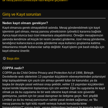
Bir mesaj panosu yöneticisiyle nasıl iletişime geçebilirim?
Giriş ve Kayıt sorunları
Neden kayıt olmam gerekiyor?
Kayıt olmanıza gerek olmayabilirdi aslında. Mesaj gönderebilmek için kayıt
işleminin şart olması, mesaj panosu yöneticisinin (yönetici) kararına bağlıdır.
Ayrıca kayıt olunca bazı özel imkanlara ulaşabilirsiniz. Örneğin mesajlarınızın
yanında kendinize ait küçük bir resim (avatar) gösterme, özel mesaj gönderme,
tanıdığınız kullanıcılara e-posta gönderme veya kullanıcı gruplarına katılma
imkanlarına misafir kullanıcılar sahip değildir. Kayıt işlemi çok basit olduğu için
kayıt olmanız önerilir.
Başa dön
COPPA nedir?
COPPA ya da Child Online Privacy and Protection Act of 1998, Birleşik
Devletlerde web sitelerinin 13 yaşından küçüklerin ebeveynlerinden potansiyel
bilgi toplayabilmek için yazılı izin almayı gerekli tutan bir kanundur, ya da
başka bir deyişle yasal veli/vasi onay şeklidir, veliler 13 yaşından küçüklerden
kişisel kimlik bilgilerinin toplanması için izin verirler. Eğer bu uygulama ile kayıt
olmak ya da bu uygulama ile bir web sitesine kayıt olmak size güvenilir
gelmiyorsa, yardım için bir yasal danışman ile iletişime geçin. Not: phpBB
Limited ya da bu mesaj panosunun sahibi yasal destek sağlamaz, ve “Bu
mesaj panosu ile ilgili kötü niyetli ve/veya hukuki konularda kime
başvurabilirim?” sorusu hariç, yasayı ilgilendiren herhangi bir konuda iletişim