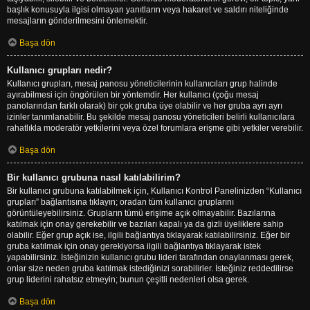
başlık konusuyla ilgisi olmayan yanıtların veya hakaret ve saldırı niteliğinde
mesajların gönderilmesini önlemektir.
Başa dön
Kullanıcı grupları nedir?
Kullanıcı grupları, mesaj panosu yöneticilerinin kullanıcıları grup halinde
ayırabilmesi için öngörülen bir yöntemdir. Her kullanıcı (çoğu mesaj
panolarından farklı olarak) bir çok gruba üye olabilir ve her gruba ayrı ayrı
izinler tanımlanabilir. Bu şekilde mesaj panosu yöneticileri belirli kullanıcılara
rahatlıkla moderatör yetkilerini veya özel forumlara erişme gibi yetkiler verebilir.
Başa dön
Bir kullanıcı grubuna nasıl katılabilirim?
Bir kullanıcı grubuna katılabilmek için, Kullanıcı Kontrol Panelinizden “Kullanıcı
grupları” bağlantısına tıklayın; oradan tüm kullanıcı gruplarını
görüntüleyebilirsiniz. Grupların tümü erişime açık olmayabilir. Bazılarına
katılmak için onay gerekebilir ve bazıları kapalı ya da gizli üyeliklere sahip
olabilir. Eğer grup açık ise, ilgili bağlantıya tıklayarak katılabilirsiniz. Eğer bir
gruba katılmak için onay gerekiyorsa ilgili bağlantıya tıklayarak istek
yapabilirsiniz. İsteğinizin kullanıcı grubu lideri tarafından onaylanması gerek,
onlar size neden gruba katılmak istediğinizi sorabilirler. İsteğiniz reddedilirse
grup liderini rahatsız etmeyin; bunun çeşitli nedenleri olsa gerek.
Başa dön