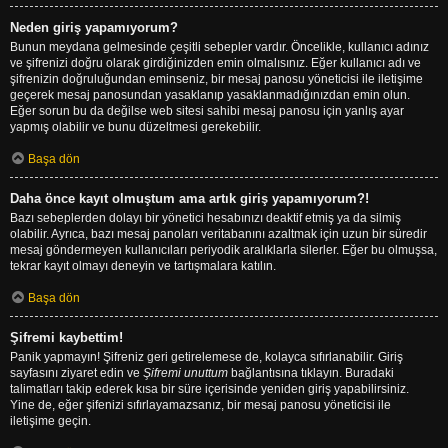
Neden giriş yapamıyorum?
Bunun meydana gelmesinde çeşitli sebepler vardır. Öncelikle, kullanıcı adınız
ve şifrenizi doğru olarak girdiğinizden emin olmalısınız. Eğer kullanıcı adı ve
şifrenizin doğruluğundan eminseniz, bir mesaj panosu yöneticisi ile iletişime
geçerek mesaj panosundan yasaklanıp yasaklanmadığınızdan emin olun.
Eğer sorun bu da değilse web sitesi sahibi mesaj panosu için yanlış ayar
yapmış olabilir ve bunu düzeltmesi gerekebilir.
Başa dön
Daha önce kayıt olmuştum ama artık giriş yapamıyorum?!
Bazı sebeplerden dolayı bir yönetici hesabınızı deaktif etmiş ya da silmiş
olabilir. Ayrıca, bazı mesaj panoları veritabanını azaltmak için uzun bir süredir
mesaj göndermeyen kullanıcıları periyodik aralıklarla silerler. Eğer bu olmuşsa,
tekrar kayıt olmayı deneyin ve tartışmalara katılın.
Başa dön
Şifremi kaybettim!
Panik yapmayın! Şifreniz geri getirelemese de, kolayca sıfırlanabilir. Giriş
sayfasını ziyaret edin ve
Şifremi unuttum
bağlantısına tıklayın. Buradaki
talimatları takip ederek kısa bir süre içerisinde yeniden giriş yapabilirsiniz.
Yine de, eğer şifenizi sıfırlayamazsanız, bir mesaj panosu yöneticisi ile
iletişime geçin.