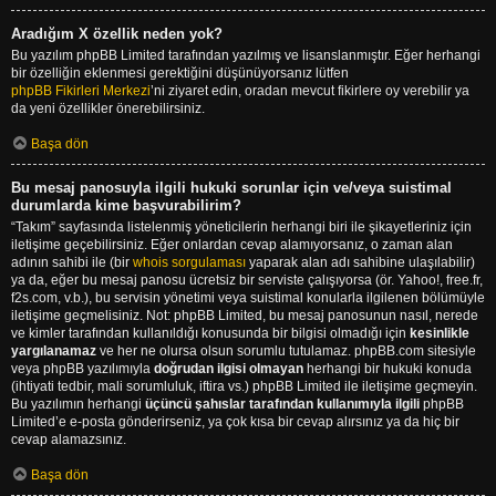
Aradığım X özellik neden yok?
Bu yazılım phpBB Limited tarafından yazılmış ve lisanslanmıştır. Eğer herhangi
bir özelliğin eklenmesi gerektiğini düşünüyorsanız lütfen
phpBB Fikirleri Merkezi
’ni ziyaret edin, oradan mevcut fikirlere oy verebilir ya
da yeni özellikler önerebilirsiniz.
Başa dön
Bu mesaj panosuyla ilgili hukuki sorunlar için ve/veya suistimal
durumlarda kime başvurabilirim?
“Takım” sayfasında listelenmiş yöneticilerin herhangi biri ile şikayetleriniz için
iletişime geçebilirsiniz. Eğer onlardan cevap alamıyorsanız, o zaman alan
adının sahibi ile (bir
whois sorgulaması
yaparak alan adı sahibine ulaşılabilir)
ya da, eğer bu mesaj panosu ücretsiz bir serviste çalışıyorsa (ör. Yahoo!, free.fr,
f2s.com, v.b.), bu servisin yönetimi veya suistimal konularla ilgilenen bölümüyle
iletişime geçmelisiniz. Not: phpBB Limited, bu mesaj panosunun nasıl, nerede
ve kimler tarafından kullanıldığı konusunda bir bilgisi olmadığı için
kesinlikle
yargılanamaz
ve her ne olursa olsun sorumlu tutulamaz. phpBB.com sitesiyle
veya phpBB yazılımıyla
doğrudan ilgisi olmayan
herhangi bir hukuki konuda
(ihtiyati tedbir, mali sorumluluk, iftira vs.) phpBB Limited ile iletişime geçmeyin.
Bu yazılımın herhangi
üçüncü şahıslar tarafından kullanımıyla ilgili
phpBB
Limited’e e-posta gönderirseniz, ya çok kısa bir cevap alırsınız ya da hiç bir
cevap alamazsınız.
Başa dön