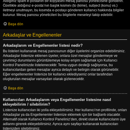
Aldığınız spam e-postanın bir kopyasını mesaj panosu yöneticisine gönderin.
Özellikle aldığınız e-posta’nın başlık kısmını (to (kime), subject (konu) vs.)
iletmeyi unutmayın, bu kısımda e-postayı gönderen kullanıcı hakkında bilgiler
bulunur. Mesaj panosu yöneticileri bu bilgilerle meseleyi takip edebilir.
Başa dön
Arkadaşlar ve Engellenenler
Arkadaşlarım ve Engellenenler listesi nedir?
Bu listeleri kullanarak mesaj panosunun diğer üyelerini organize edebilirsiniz.
Arkadaşlar listenize eklenen üyeler, onlara özel mesajlar göndermeye ve
çevrimiçi durumlarını görüntülemeye kolay erişim sağlamak için Kullanıcı
Kontrol Panelinizde listelenecektir. Tema uygun desteği sağlıyorsa, bu
kullanıcılardan gelen mesajlar ayrıca detaylı ve belirgin olarak görünebilir.
Eğer engellenenler listenize bir kullanıcı eklediyseniz onlar tarafından
oluşturulan mesajlar varsayılan olarak gizlenecektir.
Başa dön
Kullanıcıları Arkadaşlarım veya Engellenenler listesine nasıl
ekleyebilirim / silebilirim?
Listenize kullanıcıları iki yolla ekleyebilirsiniz. Her kullanıcı’nın profilinde, onları
Arkadaşlar ya da Engellenenler listenize eklemek için bir bağlantı olacaktır.
Alternatif olarak Kullanıcı Kontrol Paneliniz’den, direkt olarak kullanıcıların üye
adlarını girerek ekleyebilirsiniz. Ayrıca aynı sayfayı kullanarak kullanıcıları
listenizden silebilirsiniz.