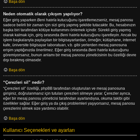
Başa dön
Neden otomatik olarak çıkışım yapılıyor?
Eğer giriş yaparken
Beni hatırla
kutucuğunu işaretlemezseniz, mesaj panosu
sadece belirli bir zaman için sizi giriş yapmış şekilde tutacaktır. Bu, hesabınızın
başka biri tarafından kötüye kullanımını önlemek içindir. Sürekli giriş yapmış
olarak kalmak için, giriş sırasında
Beni hatırla
kutucuğunu işaretleyin. Ancak bu
işlem başkalarıyla paylaşılan bir bilgisayarlardan, örneğin; kütüphane, internet
kafe, üniversite bilgisayar laboratuarı, v.b. gibi yerlerden mesaj panosuna
erişim yaptığınızda önerilmez. Eğer giriş sırasında
Beni hatırla
kutucuğunu
göremiyorsanız, bunun anlamı bir mesaj panosu yöneticisinin bu özelliği devre
dışı bırakmış olmasıdır.
Başa dön
“Çerezleri sil” nedir?
“Çerezleri sil” özelliği, phpBB tarafından oluşturulan ve mesaj panosuna
girişiniz, doğrulanmanız için tutulan çerezleri silmeye yarar. Çerezler ayrıca,
eğer bir mesaj panosu yöneticisi tarafından ayarlandıysa, okuma takibi gibi
özellikler sağlar. Eğer giriş ya da çıkış problemleri yaşıyorsanız, mesaj panosu
çerezlerini silmek size yardımcı olabilir.
Başa dön
Kullanıcı Seçenekleri ve ayarları