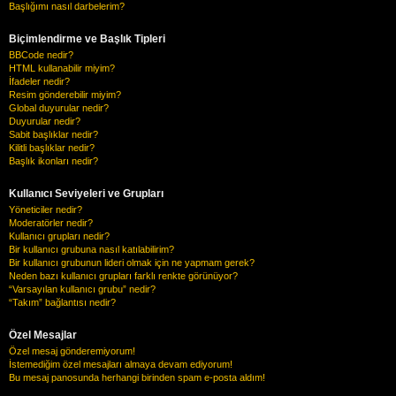
Başlığımı nasıl darbelerim?
Biçimlendirme ve Başlık Tipleri
BBCode nedir?
HTML kullanabilir miyim?
İfadeler nedir?
Resim gönderebilir miyim?
Global duyurular nedir?
Duyurular nedir?
Sabit başlıklar nedir?
Kilitli başlıklar nedir?
Başlık ikonları nedir?
Kullanıcı Seviyeleri ve Grupları
Yöneticiler nedir?
Moderatörler nedir?
Kullanıcı grupları nedir?
Bir kullanıcı grubuna nasıl katılabilirim?
Bir kullanıcı grubunun lideri olmak için ne yapmam gerek?
Neden bazı kullanıcı grupları farklı renkte görünüyor?
“Varsayılan kullanıcı grubu” nedir?
“Takım” bağlantısı nedir?
Özel Mesajlar
Özel mesaj gönderemiyorum!
İstemediğim özel mesajları almaya devam ediyorum!
Bu mesaj panosunda herhangi birinden spam e-posta aldım!