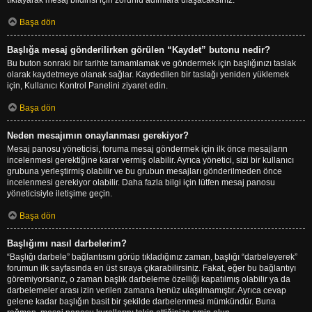
Başa dön
Başlığa mesaj gönderilirken görülen “Kaydet” butonu nedir?
Bu buton sonraki bir tarihte tamamlamak ve göndermek için başlığınızı taslak
olarak kaydetmeye olanak sağlar. Kaydedilen bir taslağı yeniden yüklemek
için, Kullanıcı Kontrol Panelini ziyaret edin.
Başa dön
Neden mesajımın onaylanması gerekiyor?
Mesaj panosu yöneticisi, foruma mesaj göndermek için ilk önce mesajların
incelenmesi gerektiğine karar vermiş olabilir. Ayrıca yönetici, sizi bir kullanıcı
grubuna yerleştirmiş olabilir ve bu grubun mesajları gönderilmeden önce
incelenmesi gerekiyor olabilir. Daha fazla bilgi için lütfen mesaj panosu
yöneticisiyle iletişime geçin.
Başa dön
Başlığımı nasıl darbelerim?
“Başlığı darbele” bağlantısını görüp tıkladığınız zaman, başlığı “darbeleyerek”
forumun ilk sayfasında en üst sıraya çıkarabilirsiniz. Fakat, eğer bu bağlantıyı
göremiyorsanız, o zaman başlık darbeleme özelliği kapatılmış olabilir ya da
darbelemeler arası izin verilen zamana henüz ulaşılmamıştır. Ayrıca cevap
gelene kadar başlığın basit bir şekilde darbelenmesi mümkündür. Buna