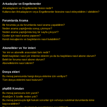
Arkadaşlar ve Engellenenler
Arkadaşlarım ve Engellenenler listesi nedir?
Kullanıcıları Arkadaşlarım veya Engellenenler listesine nasıl ekleyebilirim / silebilirim?
Forumlarda Arama
Bir forumda ya da forumlarda nasıl arama yapabilirim?
Neden arama yaptığımda sonuç çıkmıyor?
Neden arama yaptığımda boş bir sayfa çıkıyor!?
Üyeler için nasıl arama yaparım?
Kendi mesajlarımı ve başlıklarımı nasıl bulabilirim?
Abonelikler ve Yer imleri
Yer imi ve abonelik arasındaki fark nedir?
Belirli başlıkları nasıl yer imlerine eklerim ya da bu başlıklara nasıl abone olurum?
Belirli bir foruma nasıl abone olurum?
Aboneliklerimi nasıl silerim?
Dosya ekleri
Bu mesaj panosunda hangi dosya eklerine izin veriliyor?
Tüm dosya eklerimi nasıl bulurum?
phpBB Konuları
Bu mesaj panosunu kim yazdı?
Aradığım X özellik neden yok?
Bu mesaj panosuyla ilgili hukuki sorunlar için ve/veya suistimal durumlarda kime
başvurabilirim?