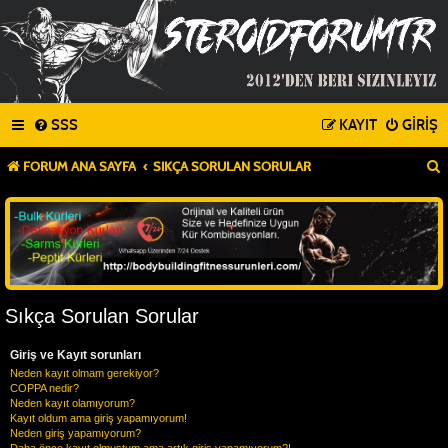
SSS
KAYIT
GIRIŞ
FORUM ANA SAYFA
SIKÇA SORULAN SORULAR
Sıkça Sorulan Sorular
Giriş ve Kayıt sorunları
Neden kayıt olmam gerekiyor?
COPPA nedir?
Neden kayıt olamıyorum?
Kayıt oldum ama giriş yapamıyorum!
Neden giriş yapamıyorum?
Daha önce kayıt olmuştum ama artık giriş yapamıyorum?!