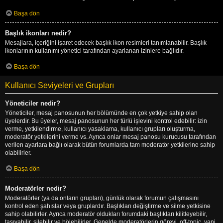
Başa dön
Başlık ikonları nedir?
Mesajlara, içeriğini işaret edecek başlık ikon resimleri tanımlanabilir. Başlık
ikonlarının kullanımı yönetici tarafından ayarlanan izinlere bağlıdır.
Başa dön
Kullanıcı Seviyeleri ve Grupları
Yöneticiler nedir?
Yöneticiler, mesaj panosunun her bölümünde en çok yetkiye sahip olan
üyelerdir. Bu üyeler, mesaj panosunun her türlü işlevini kontrol edebilir: izin
verme, yetkilendirme, kullanıcı yasaklama, kullanıcı grupları oluşturma,
moderatör yetkilerini verme vs. Ayrıca onlar mesaj panosu kurucusu tarafından
verilen ayarlara bağlı olarak bütün forumlarda tam moderatör yetkilerine sahip
olabilirler.
Başa dön
Moderatörler nedir?
Moderatörler (ya da onların grupları), günlük olarak forumun çalışmasını
kontrol eden şahıslar veya gruplardır. Başlıkları değiştirme ve silme yetkisine
sahip olabilirler. Ayrıca moderatör oldukları forumdaki başlıkları kilitleyebilir,
taşıyabilir, silebilir ve bölebilirler. Genelde moderatörlerin görevi, off-topic, yani