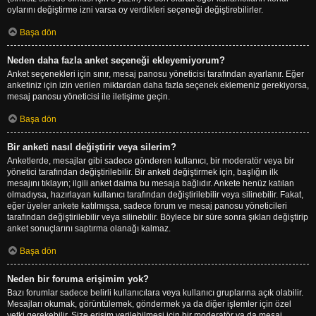
oylarını değiştirme izni varsa oy verdikleri seçeneği değiştirebilirler.
Başa dön
Neden daha fazla anket seçeneği ekleyemiyorum?
Anket seçenekleri için sınır, mesaj panosu yöneticisi tarafından ayarlanır. Eğer
anketiniz için izin verilen miktardan daha fazla seçenek eklemeniz gerekiyorsa,
mesaj panosu yöneticisi ile iletişime geçin.
Başa dön
Bir anketi nasıl değiştirir veya silerim?
Anketlerde, mesajlar gibi sadece gönderen kullanıcı, bir moderatör veya bir
yönetici tarafından değiştirilebilir. Bir anketi değiştirmek için, başlığın ilk
mesajını tıklayın; ilgili anket daima bu mesaja bağlıdır. Ankete henüz katılan
olmadıysa, hazırlayan kullanıcı tarafından değiştirilebilir veya silinebilir. Fakat,
eğer üyeler ankete katılmışsa, sadece forum ve mesaj panosu yöneticileri
tarafından değiştirilebilir veya silinebilir. Böylece bir süre sonra şıkları değiştirip
anket sonuçlarını saptırma olanağı kalmaz.
Başa dön
Neden bir foruma erişimim yok?
Bazı forumlar sadece belirli kullanıcılara veya kullanıcı gruplarına açık olabilir.
Mesajları okumak, görüntülemek, göndermek ya da diğer işlemler için özel
yetki gerekebilir. Size erişim verilebilmesi için bir moderatör ya da mesaj