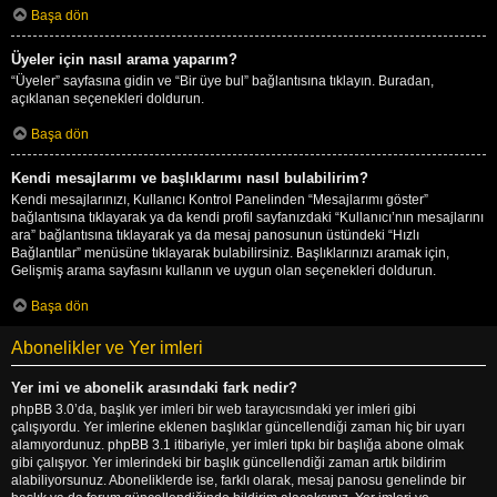
Başa dön
Üyeler için nasıl arama yaparım?
“Üyeler” sayfasına gidin ve “Bir üye bul” bağlantısına tıklayın. Buradan,
açıklanan seçenekleri doldurun.
Başa dön
Kendi mesajlarımı ve başlıklarımı nasıl bulabilirim?
Kendi mesajlarınızı, Kullanıcı Kontrol Panelinden “Mesajlarımı göster”
bağlantısına tıklayarak ya da kendi profil sayfanızdaki “Kullanıcı’nın mesajlarını
ara” bağlantısına tıklayarak ya da mesaj panosunun üstündeki “Hızlı
Bağlantılar” menüsüne tıklayarak bulabilirsiniz. Başlıklarınızı aramak için,
Gelişmiş arama sayfasını kullanın ve uygun olan seçenekleri doldurun.
Başa dön
Abonelikler ve Yer imleri
Yer imi ve abonelik arasındaki fark nedir?
phpBB 3.0’da, başlık yer imleri bir web tarayıcısındaki yer imleri gibi
çalışıyordu. Yer imlerine eklenen başlıklar güncellendiği zaman hiç bir uyarı
alamıyordunuz. phpBB 3.1 itibariyle, yer imleri tıpkı bir başlığa abone olmak
gibi çalışıyor. Yer imlerindeki bir başlık güncellendiği zaman artık bildirim
alabiliyorsunuz. Aboneliklerde ise, farklı olarak, mesaj panosu genelinde bir