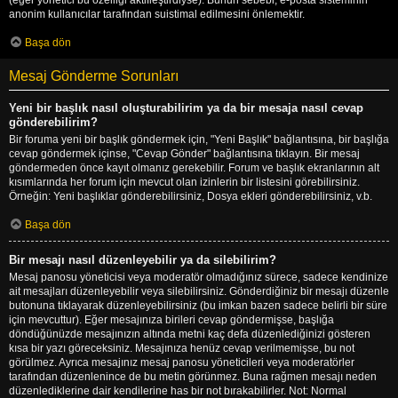
anonim kullanıcılar tarafından suistimal edilmesini önlemektir.
Başa dön
Mesaj Gönderme Sorunları
Yeni bir başlık nasıl oluşturabilirim ya da bir mesaja nasıl cevap
gönderebilirim?
Bir foruma yeni bir başlık göndermek için, "Yeni Başlık" bağlantısına, bir başlığa
cevap göndermek içinse, "Cevap Gönder" bağlantısına tıklayın. Bir mesaj
göndermeden önce kayıt olmanız gerekebilir. Forum ve başlık ekranlarının alt
kısımlarında her forum için mevcut olan izinlerin bir listesini görebilirsiniz.
Örneğin: Yeni başlıklar gönderebilirsiniz, Dosya ekleri gönderebilirsiniz, v.b.
Başa dön
Bir mesajı nasıl düzenleyebilir ya da silebilirim?
Mesaj panosu yöneticisi veya moderatör olmadığınız sürece, sadece kendinize
ait mesajları düzenleyebilir veya silebilirsiniz. Gönderdiğiniz bir mesajı düzenle
butonuna tıklayarak düzenleyebilirsiniz (bu imkan bazen sadece belirli bir süre
için mevcuttur). Eğer mesajınıza birileri cevap göndermişse, başlığa
döndüğünüzde mesajınızın altında metni kaç defa düzenlediğinizi gösteren
kısa bir yazı göreceksiniz. Mesajınıza henüz cevap verilmemişse, bu not
görülmez. Ayrıca mesajınız mesaj panosu yöneticileri veya moderatörler
tarafından düzenlenince de bu metin görünmez. Buna rağmen mesajı neden
düzenlediklerine dair kendilerine has bir not bırakabilirler. Not: Normal