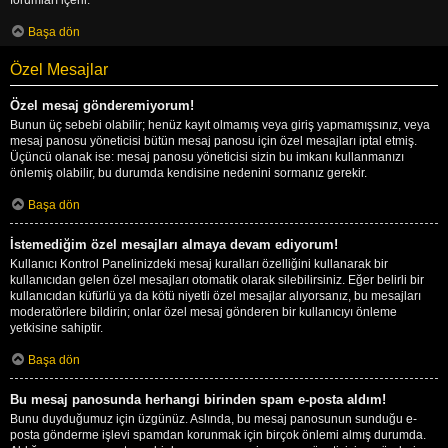
Başa dön
Özel Mesajlar
Özel mesaj gönderemiyorum!
Bunun üç sebebi olabilir; henüz kayıt olmamış veya giriş yapmamışsınız, veya
mesaj panosu yöneticisi bütün mesaj panosu için özel mesajları iptal etmiş.
Üçüncü olanak ise: mesaj panosu yöneticisi sizin bu imkanı kullanmanızı
önlemiş olabilir, bu durumda kendisine nedenini sormanız gerekir.
Başa dön
İstemediğim özel mesajları almaya devam ediyorum!
Kullanıcı Kontrol Panelinizdeki mesaj kuralları özelliğini kullanarak bir
kullanıcıdan gelen özel mesajları otomatik olarak silebilirsiniz. Eğer belirli bir
kullanıcıdan küfürlü ya da kötü niyetli özel mesajlar alıyorsanız, bu mesajları
moderatörlere bildirin; onlar özel mesaj gönderen bir kullanıcıyı önleme
yetkisine sahiptir.
Başa dön
Bu mesaj panosunda herhangi birinden spam e-posta aldım!
Bunu duyduğumuz için üzgünüz. Aslında, bu mesaj panosunun sunduğu e-
posta gönderme işlevi spamdan korunmak için birçok önlemi almış durumda.