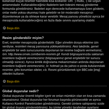
kullanılan küçük resimler halindeki kısa kodlardır. Örn. :) mutlu, :( ise üzgün
anlamındadır. Kullanabileceğiniz ifadelerin tam listesini mesaj gönderme
formunda görebilirsiniz. İfadeleri aşırı derecede kullanmamaya özen gösterin,
onlar metin yoksa okunmaz hale gelebilir ve bir moderatör mesajınızı
düzenlemeye ya da silmeye karar verebilir. Mesaj panosu yöneticisi ayrıca bir
mesajınızda kullanabileceğiniz en fazla ifade sınırını ayarlamış olabilir.
Başa dön
Resim gönderebilir miyim?
Evet, resimler mesajınızda gösterilebilir. Eğer yönetim dosya eklerine izin
verdiyse, resimleri mesaj panosuna yükleyebilirsiniz. Aksi takdirde, genel
erişilebilir bir web sunucusunda depolanan bir resime bağlantı vermelisiniz,
örn. http://www.ornek.com/benim-resmim.gif. Kendi bilgisayarınızda saklanan
resimlere bağlantı veremezsiniz (bilgisayarınız genel erişilebilir bir sunucu
olmadığı sürece). Ayrıca kimlik doğrulama mekanizmaları ardında depolanan
resimlere bağlantı veremezsiniz, ör. hotmail ya da yahoo e-posta kutularındaki
resimler, şifre korumları siteler, v.b. Resmi görüntülemek için BBCode [img]
etiketini kullanın.
Başa dön
Global duyurular nedir?
Global duyurular önemli bilgiler içerir ve onları mümkün olan en kısa zamanda
okumalısınız. Global duyurular her forumun başında görünecektir ve ayrıca
Kullanıcı Kontrol Panelinizden görebilirsiniz. Gerekli izinlere sahipseniz sizde
bir global duyuru gönderebilirsiniz, bu izinler yönetici tarafından ayarlanır.